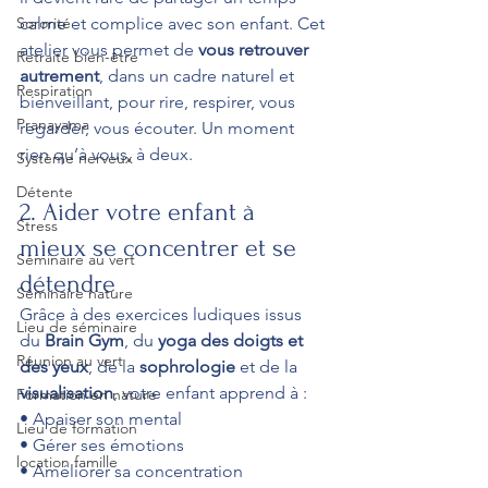
Sororité
calme et complice avec son enfant. Cet 
atelier vous permet de 
vous retrouver 
Retraite bien-être
autrement
, dans un cadre naturel et 
Respiration
bienveillant, pour rire, respirer, vous 
Pranayama
regarder, vous écouter. Un moment 
rien qu’à vous, à deux.
Système nerveux
Détente
2. Aider votre enfant à 
Stress
mieux se concentrer et se 
Séminaire au vert
détendre 
Séminaire nature
Grâce à des exercices ludiques issus 
Lieu de séminaire
du 
Brain Gym
, du 
yoga des doigts et 
Réunion au vert
des yeux
, de la 
sophrologie
 et de la 
visualisation
, votre enfant apprend à :
Formation en nature
• Apaiser son mental
Lieu de formation
• Gérer ses émotions
location famille
• Améliorer sa concentration