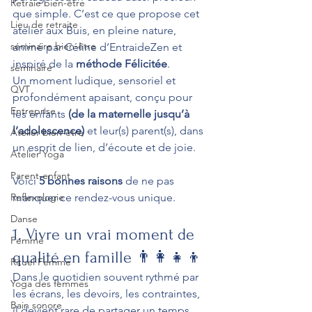
Retraie bien-être
que simple. C’est ce que propose cet 
Lieu de retraite
atelier aux Buis, en pleine nature, 
séminaire bien-être
animé par Céline d’EntraideZen et 
inspiré de la 
méthode Félicitée
.
séminaire
Un moment ludique, sensoriel et 
QVT
profondément apaisant, conçu pour 
Entreprise
les enfants 
(de la maternelle jusqu’à 
l’adolescence)
 et leur(s) parent(s), dans 
Atelier bien-être
un esprit de lien, d’écoute et de joie.
Atelier Yoga
Parent-enfant
Voici 
5 bonnes raisons
 de ne pas 
Reflexologie
manquer ce rendez-vous unique.
Danse
1. Vivre un vrai moment de 
Femme
qualité en famille 👨‍👩‍👧‍👦
Rituel Femme
Dans le quotidien souvent rythmé par 
Yoga des femmes
les écrans, les devoirs, les contraintes, 
Bain sonore
il devient rare de partager un temps 