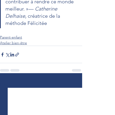
contribuer à rendre ce monde 
meilleur. »— 
Catherine 
Delhaise
, créatrice de la 
méthode Félicitée
Parent-enfant
Atelier bien-être
Voir tout
Posts récents