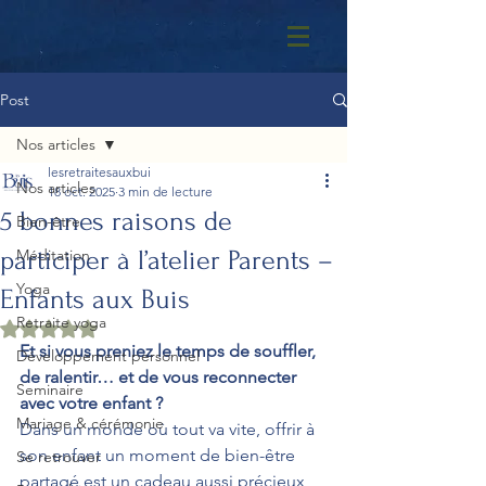
Post
Nos articles
lesretraitesauxbui
Nos articles
18 oct. 2025
3 min de lecture
5 bonnes raisons de
Bien-être
participer à l’atelier Parents –
Méditation
Yoga
Enfants aux Buis
Retraite yoga
Noté NaN étoiles sur 5.
Et si vous preniez le temps de souffler, 
Développement personnel
de ralentir… et de vous reconnecter 
Seminaire
avec votre enfant ?
Mariage & cérémonie
Dans un monde où tout va vite, offrir à 
son enfant un moment de bien-être 
Se retrouver
partagé est un cadeau aussi précieux 