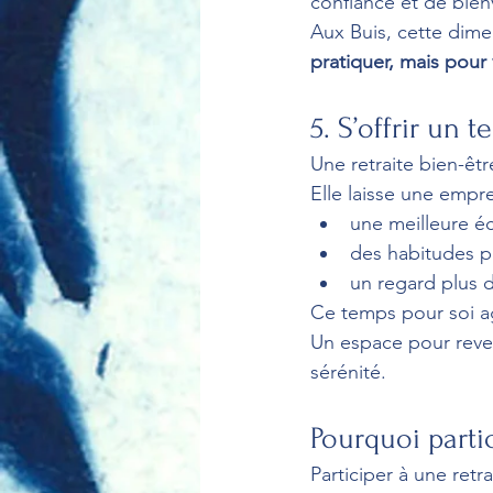
confiance et de bienv
Aux Buis, cette dime
pratiquer, mais pou
5. S’offrir un
Une retraite bien-êt
Elle laisse une empre
une meilleure é
des habitudes p
un regard plus 
Ce temps pour soi a
Un espace pour revenir
sérénité.
Pourquoi partic
Participer à une retr