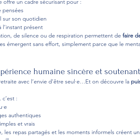
e offre un cadre sécurisant pour :
de pensées
l sur son quotidien
 l’instant présent
ion, de silence ou de respiration permettent de 
faire d
s émergent sans effort, simplement parce que le mental
expérience humaine sincère et soutenan
retraite avec l’envie d’être seul·e…Et on découvre la 
pui
 c’est :
u·e
ges authentiques
imples et vrais
e, les repas partagés et les moments informels créent un