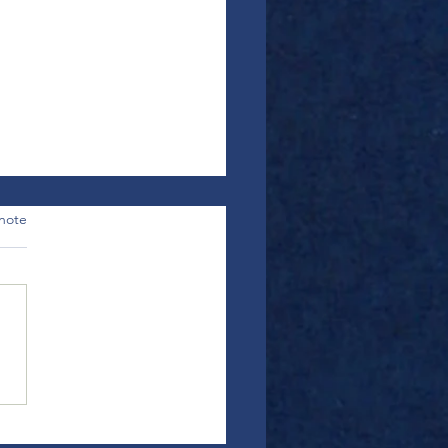
note
uoi s’accorder un week-end
l’année pour soi est une
e idée ?