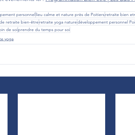
ppement personnel
lieu calme et nature près de Poitiers
retraite bien et
 de retraite bien-être
retraite yoga nature
développement personnel Poit
in de soi
prendre du temps pour soi
ite yoga