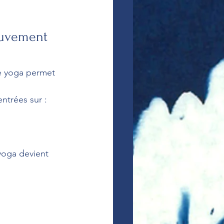
ouvement 
de yoga permet 
ntrées sur :
 yoga devient 