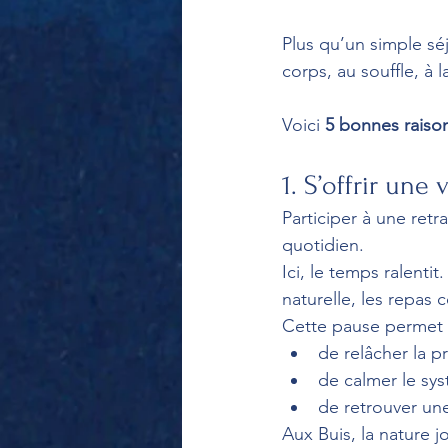
Plus qu’un simple séj
corps, au souffle, à 
Voici 
5 bonnes raison
1. S’offrir une
Participer à une retra
quotidien.
Ici, le temps ralenti
naturelle, les repas 
Cette pause permet 
de relâcher la p
de calmer le sy
de retrouver un
Aux Buis, la nature jo