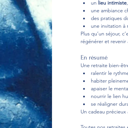
un 
lieu intimiste
une ambiance ch
des pratiques d
une invitation à 
Plus qu’un séjour, c’
régénérer et revenir 
En résumé
Une retraite bien-êtr
ralentir le rythm
habiter pleinem
apaiser le menta
nourrir le lien h
se réaligner du
Un cadeau précieux à 
Toutes nos retraites 