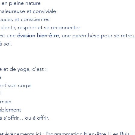
, en pleine nature
aleureuse et conviviale
ouces et conscientes
ralentir, respirer et se reconnecter
est une 
évasion bien-être
, une parenthèse pour se retrou
à soi.
e et de yoga, c’est :
e
ent son corps
l
umain
rablement
s’offrir… ou à offrir.
et évènements ici : 
Programmation bien-être | Les Buis 