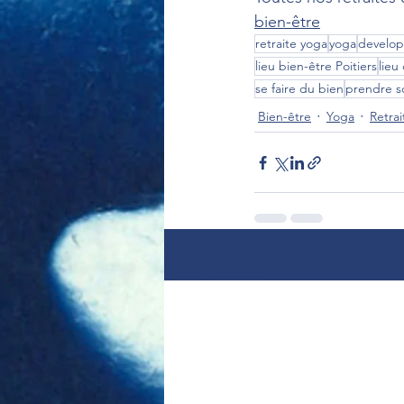
bien-être
retraite yoga
yoga
develo
lieu bien-être Poitiers
lieu
se faire du bien
prendre so
Bien-être
Yoga
Retra
Posts récents