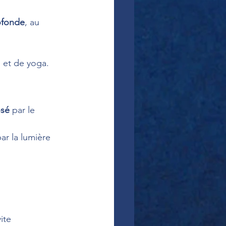
ofonde
, au 
re et de yoga.
osé
 par le 
ar la lumière 
ite 