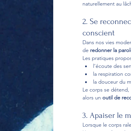
naturellement au lâch
2. Se reconne
conscient
Dans nos vies modern
de 
redonner la parol
Les pratiques propos
l’écoute des se
la respiration c
la douceur du 
Le corps se détend, l
alors un 
outil de re
3. Apaiser le m
Lorsque le corps ralen