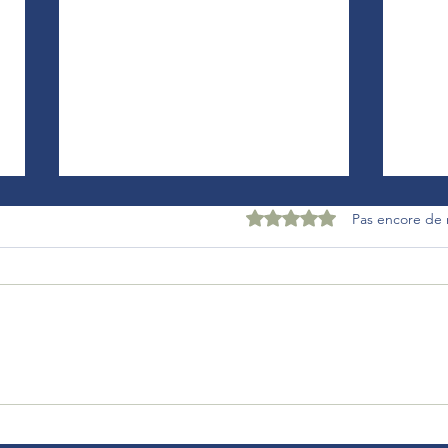
Noté 0 étoile sur 5.
Pas encore de 
Pourquoi organiser une retraite
Pourq
bien-être à la campagne est une
dans 
idée puissante
bonn