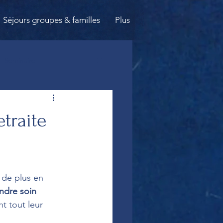
Séjours groupes & familles
Plus
Seminaire
-être
séminaire
traite
Danse
Femme
 de plus en 
ation
Pranayama
ndre soin 
t tout leur 