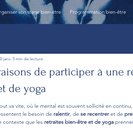
ganiser son stage bien-être
Programmation bien-être
ion
Yoga
Retraite yoga
Développement personnel
0 janv.
3 min de lecture
ouver
Retraie bien-être
Lieu de retraite
séminaire bien
aisons de participer à une re
bien-être
Atelier Yoga
Parent-enfant
Reflexologie
et de yoga
ur 5.
t va vite, où le mental est souvent sollicité en continu,
es
Bain sonore
Sororité
Retraite bien-être
Respir
ssentent le besoin de 
ralentir
, de 
se recentrer
 et de 
pre
e contexte que les 
retraites bien-être et de yoga
 prennen
Stress