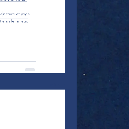
re
nature et yoga
iers
aller mieux
Voir tout