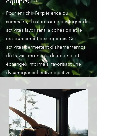
équipes
Pour enrichir l’expérience du
séminaire, il est possible d’intégrer des
activités favorisant la cohésion et le
ressourcement des équipes. Ces
activités permettent d’alterner temps
de travail, moments de détente et
échanges informels, favorisant une
dynamique collective positive.