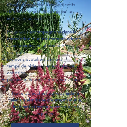
Chaque entreprise a des objectifs
différents lorsqu’elle organise un
séminaire au vert.
Nous vous
accompagnons dans la
conception d’un programme adapté
à vos besoins
, en alternant par
exemple :
réunions et ateliers de travail
temps de réflexion et activités de
cohésion
pauses en nature
et
repas conviviaux
Notre objectif est de vous
aider à
créer un séminaire d’entreprise utile,
inspirant et ressourçant
pour vos
équipes.