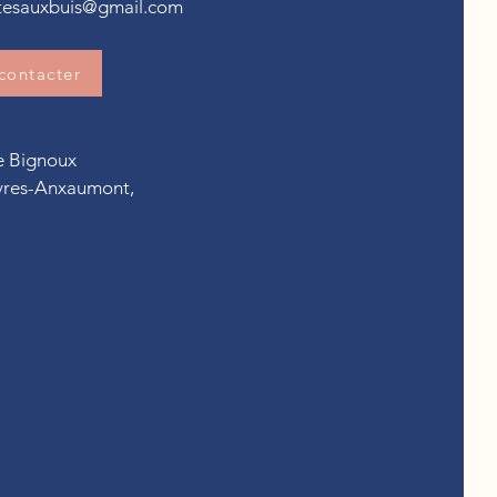
itesauxbuis@gmail.com
contacter
de Bignoux
vres-Anxaumont,