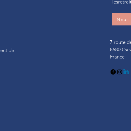
lesretra
Nous 
7 route 
86800 Sè
ment de
France