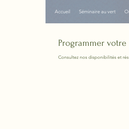
Accueil
Séminaire au vert
Or
Programmer votre 
Consultez nos disponibilités et rés