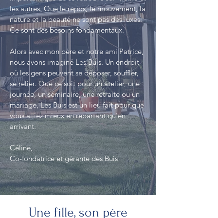
les autres. Que le repos, le mouvement, la
nature et la beauté ne sont pas des luxes.
Ce sont des besoins fondamentaux.
Alors avec mon père et notre ami Patrice,
nous avons imaginé Les Buis. Un endroit
où les gens peuvent se déposer, souffler,
se relier. Que ce soit pour un atelier, une
journée, un séminaire, une retraite ou un
mariage, Les Buis est un lieu fait pour que
vous alliez mieux en repartant qu'en
arrivant.
Céline,
Co-fondatrice et gérante des Buis
Une fille, son père