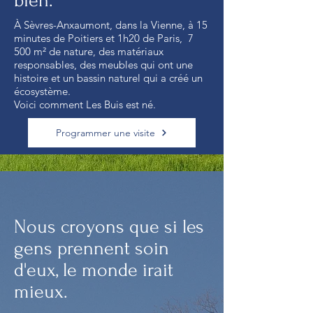
bien.
À Sèvres-Anxaumont, dans la Vienne, à 15
minutes de Poitiers et 1h20 de Paris, 7
500 m² de nature, des matériaux
responsables, des meubles qui ont une
histoire et un bassin naturel qui a créé un
écosystème.
Voici comment Les Buis est né.
Programmer une visite
Nous croyons que si les
gens prennent soin
d'eux, le monde irait
mieux.