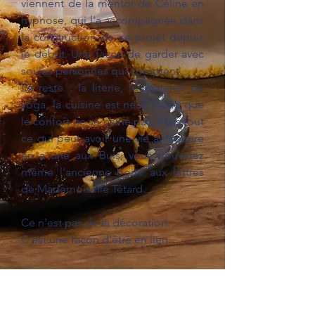
viennent de la mentor de Céline en
hypnose, qui l'a accompagnée dans
la construction de ce projet depuis
le début. Une façon de garder avec
soi les personnes qui comptent.
Le reste : la literie, le matériel de
yoga, la cuisine est neuf. Parce que
le confort ne se chine pas. Mais tout
ce qui peut avoir une vie antérieure
en a une aux Buis, vous trouverez
même l'ancienne boite aux lettres
de Mademoiselle Têtard.
Ce n'est pas de la décoration.
C'est une façon d'être en lien.