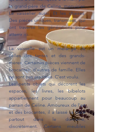
le grand-père de Céline, menuisier.
Le vaisselier aussi. Et les chaises.
Des pièces uniques, transmises, qui
ont traversé les générations pour
atterrir ici.
La vaisselle est un mélange de
celles des tantes et des grands-
mères. Certaines pièces viennent de
brocantes, d'autres de famille. Elles
ne sont pas assorties. C'est voulu.
Les petits objets qui décorent les
espaces, les livres, les bibelots
appartiennent pour beaucoup au
parrain de Céline. Amoureux de l'art
et des brocantes, il a laissé sa trace
partout dans le domaine,
discrètement.
Certains meubles