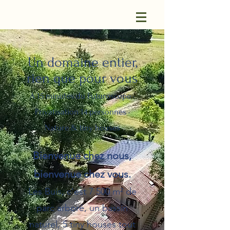
Un domaine entier,
rien que pour vous
À 15 minutes du Futuroscope ·
Privatisation 14 personnes ·
Nature & tiny houses
Bienvenue chez nous,
bienvenue chez vous.
Les Buis, c'est 7 500 m² de
parc arboré, un bassin
naturel, 5 tiny houses tout