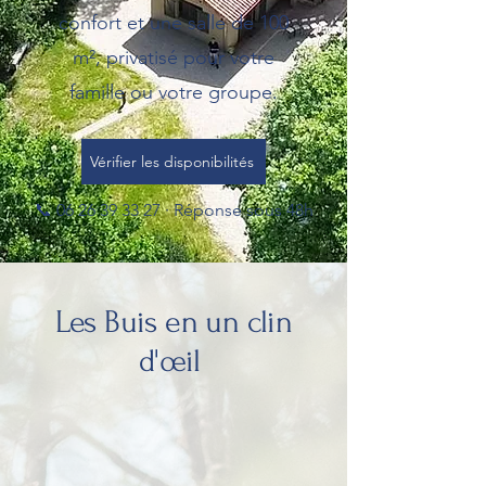
confort et une salle de 100
m²,
privatisé pour votre
famille ou votre groupe.
Vérifier les disponibilités
📞
06 26 39 33 27
· Réponse sous 48h
Les Buis en un clin
d'œil