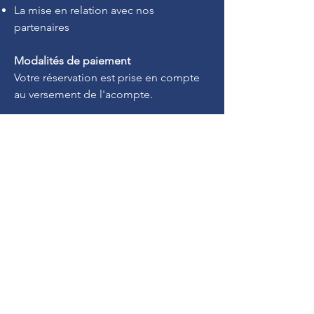
La mise en relation avec nos
partenaires
Modalités de paiement
Votre réservation est prise en compte
au versement de l'acompte.
Contactez-nous
06 26 39 33 27
lesretraitesauxbuis@gmail.com
Nous contacter
7 route de Bignoux