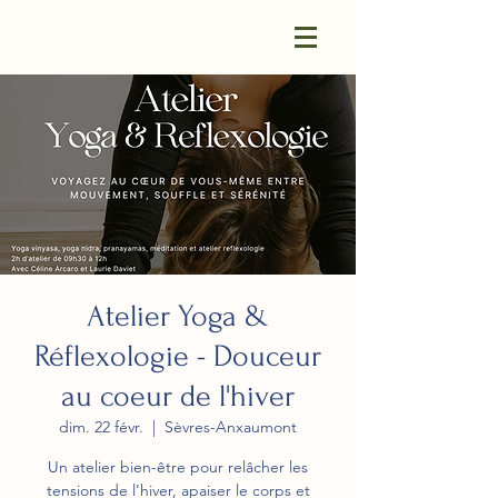
Atelier Yoga &
Réflexologie - Douceur
au coeur de l'hiver
dim. 22 févr.
  |  
Sèvres-Anxaumont
Un atelier bien-être pour relâcher les
tensions de l’hiver, apaiser le corps et