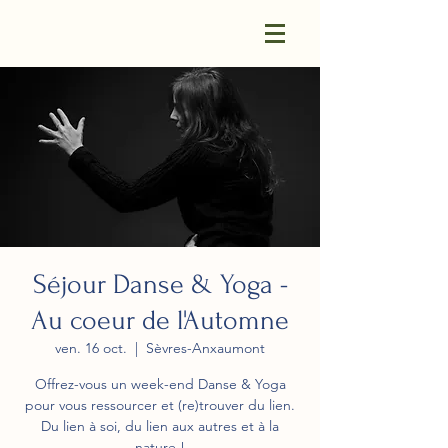
Séjour Danse & Yoga -
Au coeur de l'Automne
ven. 16 oct.
  |  
Sèvres-Anxaumont
Offrez-vous un week-end Danse & Yoga
pour vous ressourcer et (re)trouver du lien.
Du lien à soi, du lien aux autres et à la
nature !