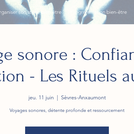
ganiser son stage bien-être
Programmation bien-être
e sonore : Confia
tion - Les Rituels a
jeu. 11 juin
  |  
Sèvres-Anxaumont
Voyages sonores, détente profonde et ressourcement