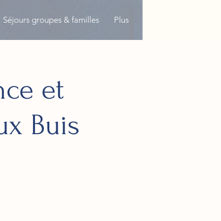
Séjours groupes & familles
Plus
nce et
ux Buis