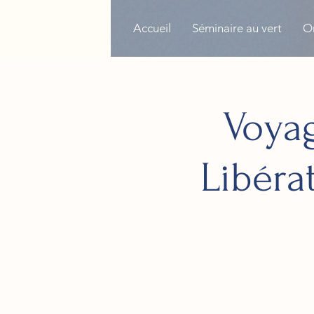
Accueil
Séminaire au vert
Or
Voyag
Libéra