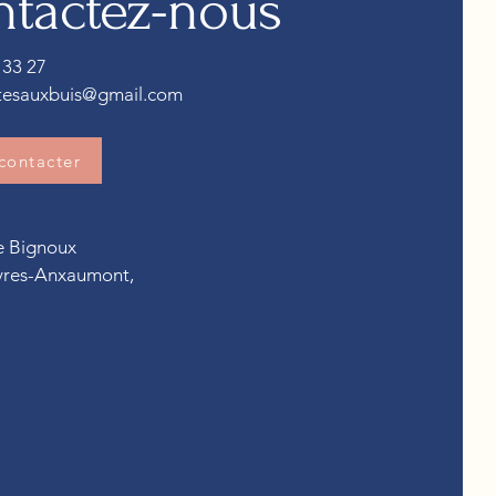
tactez-nous
 33 27
itesauxbuis@gmail.com
contacter
de Bignoux
vres-Anxaumont,