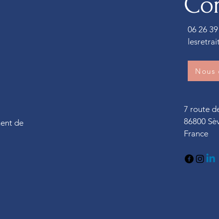
Con
06 26 39
lesretra
Nous 
7 route 
86800 Sè
ment de
France