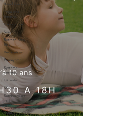
Rituel Femme
Yoga des
femmes
Bain sonore
Sororité
Retraite bien-
être
Respiration
Pranayama
Système
nerveux
Détente
Stress
Séminaire au
vert
Séminaire
nature