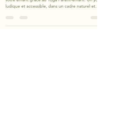
Partagez un moment de lien et de détente avec
votre enfant grâce au Yoga Parent-enfant. Un yoga
ludique et accessible, dans un cadre naturel et
apaisant aux Buis.
Pour venir aux Buis
Rien de plus simple, parlons-en
La prestation comprend :
La privatisation du domaine
Les tables et les chaises
La mise en relation avec nos
partenaires
Modalités de paiement
Votre réservation est prise en compte
au versement de l'acompte.