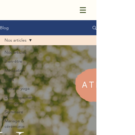
Blog
Nos articles
Nos articles
Bien-être
Méditation
Yoga
Retraite yoga
Développement
personnel
Seminaire
Mariage &
cérémonie