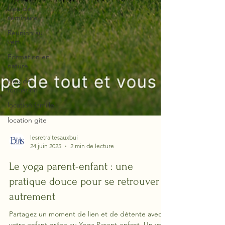
Lieu de
séminaire
Réunion au
vert
Formation en
nature
Lieu de
formation
location famille
location gite
lesretraitesauxbui
24 juin 2025
2 min de lecture
Le yoga parent-enfant : une
pratique douce pour se retrouver
autrement