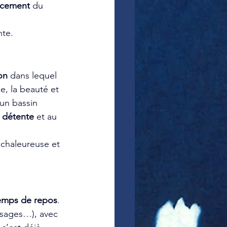
rcement
 du 
nte.
on
 dans lequel 
ce, la beauté et 
 un bassin 
 
détente
 et au 
 chaleureuse et 
temps de repos
. 
ssages…), avec 