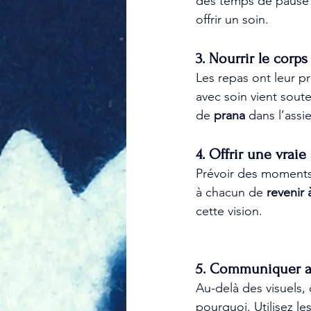
des temps de pause da
offrir un soin.
3. Nourrir le corp
Les repas ont leur p
avec soin vient soute
de 
prana
 dans l’assi
4. Offrir une vrai
Prévoir des moments 
à chacun de 
revenir 
cette vision.
5. Communiquer a
Au-delà des visuels, c
pourquoi. Utilisez l