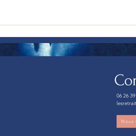
Célébrer le féminin aujourd’hui :
Respi
sortir des clichés pour revenir à
comme
l’essentiel
calme
Con
06 26 39
lesretra
Nous 