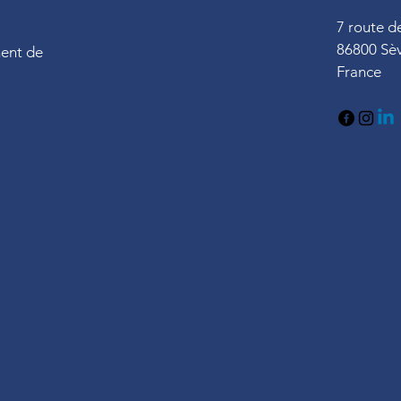
7 route 
86800 Sè
ment de
France