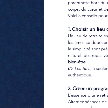
parenthèse hors du 
corps, du cœur et de 
Voici 5 conseils pour
1. Choisir un lieu 
Un lieu de retraite e
les âmes se déposen
la simplicité sont pr
naturel, des repas v
bien-être
.
👉 
Les Buis
, à seule
authentique.
2. Créer un progr
L’essence d’une retra
Alternez séances de 