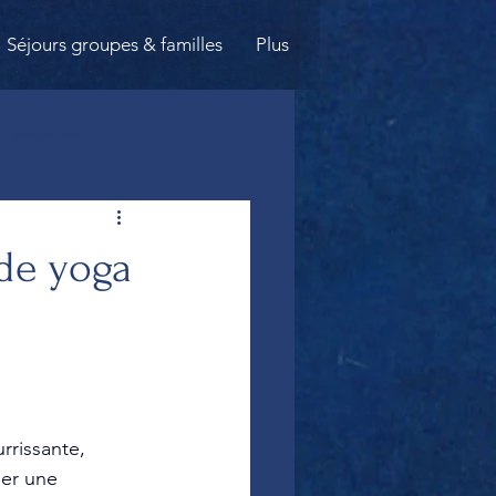
Séjours groupes & familles
Plus
Seminaire
-être
séminaire
 de yoga
Danse
Femme
ation
Pranayama
rissante, 
éer une 