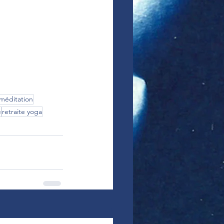
méditation
e
retraite yoga
Voir tout