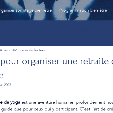
ganiser son stage bien-être
Programmation bien-être
ion
Yoga
Retraite yoga
Développement personnel
4 mars 2025
2 min de lecture
ouver
Retraie bien-être
Lieu de retraite
séminaire bien
 pour organiser une retraite
bien-être
Atelier Yoga
Parent-enfant
Reflexologie
e
vr. 2025
ur 5.
es
Bain sonore
Sororité
Retraite bien-être
Respir
ite de yoga
 est une aventure humaine, profondément nour
 guide que pour ceux qui y participent. C’est l’art de cr
Stress