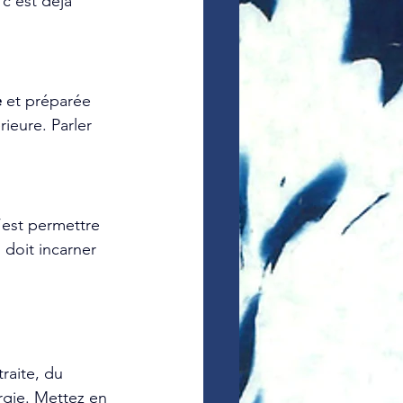
c’est déjà 
e
 et préparée 
ieure. Parler 
’est permettre 
 doit incarner 
traite, du 
rgie. Mettez en 