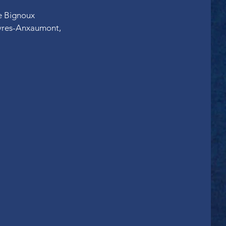
de Bignoux
vres-Anxaumont,