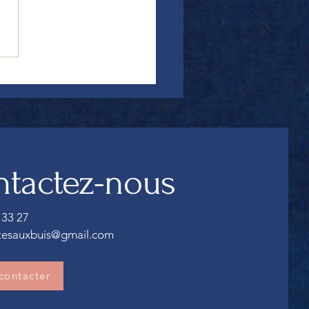
ration et système nerveux :
nt le souffle aide à
r le stress durablement
tactez-nous
 33 27
itesauxbuis@gmail.com
contacter