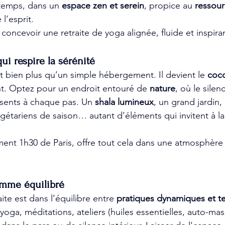
temps, dans un 
espace zen et serein
, propice au 
ressou
l’esprit. 
 concevoir une retraite de yoga alignée, fluide et inspira
qui respire la sérénité
st bien plus qu’un simple hébergement. Il devient le 
coc
t. Optez pour un endroit entouré de 
nature
, où le silen
ésents à chaque pas. Un 
shala lumineux
, un grand jardin,
égétariens de saison… autant d’éléments qui invitent à la
ment 1h30 de Paris, offre tout cela dans une atmosphère
amme équilibré
ite est dans l’équilibre entre 
pratiques dynamiques et 
yoga, méditations, ateliers (huiles essentielles, auto-ma