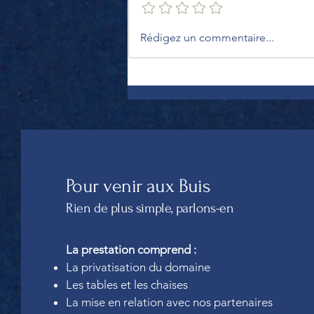
Lieu formation nature Poitiers :
Rédigez un commentaire...
organiser une formation au vert
(coachs & écoles)
Pour venir aux Buis
Rien de plus simple, parlons-en
La prestation comprend :
La privatisation du domaine
Les tables et les chaises
La mise en relation avec nos partenaires