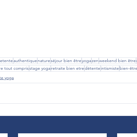
etente
authentique
nature
séjour bien être
yoga
zen
weekend bien être
re tout compris
stage yoga
retraite bien etre
détente
intismiste
bien-êtr
ite yoga