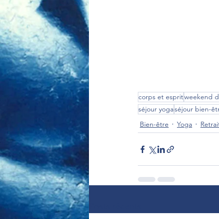
corps et esprit
weekend d
séjour yoga
séjour bien-êt
Bien-être
Yoga
Retra
Posts récents