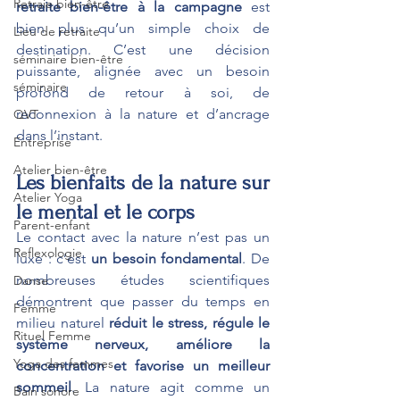
Retraie bien-être
retraite bien-être à la campagne
 est 
bien plus qu’un simple choix de 
Lieu de retraite
destination. C’est une décision 
séminaire bien-être
puissante, alignée avec un besoin 
séminaire
profond de retour à soi, de 
reconnexion à la nature et d’ancrage 
QVT
dans l’instant.
Entreprise
Atelier bien-être
Les bienfaits de la nature sur 
Atelier Yoga
le mental et le corps
Parent-enfant
Le contact avec la nature n’est pas un 
Reflexologie
luxe : c’est 
un besoin fondamental
. De 
nombreuses études scientifiques 
Danse
démontrent que passer du temps en 
Femme
milieu naturel 
réduit le stress, régule le 
Rituel Femme
système nerveux, améliore la 
Yoga des femmes
concentration et favorise un meilleur 
sommeil
. La nature agit comme un 
Bain sonore