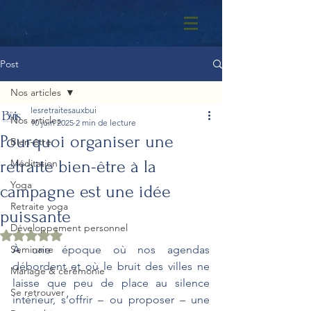
Post
Nos articles
lesretraitesauxbui
Nos articles
10 juin 2025
2 min de lecture
Pourquoi organiser une
Bien-être
retraite bien-être à la
Méditation
Yoga
campagne est une idée
Retraite yoga
puissante
Développement personnel
Noté NaN étoiles sur 5.
Seminaire
À une époque où nos agendas 
débordent et où le bruit des villes ne 
Mariage & cérémonie
laisse que peu de place au silence 
Se retrouver
intérieur, s’offrir – ou proposer – une 