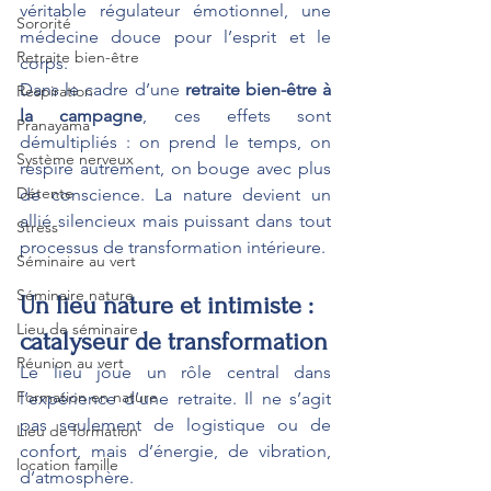
véritable régulateur émotionnel, une 
Sororité
médecine douce pour l’esprit et le 
Retraite bien-être
corps.
Dans le cadre d’une 
retraite bien-être à 
Respiration
la campagne
, ces effets sont 
Pranayama
démultipliés : on prend le temps, on 
Système nerveux
respire autrement, on bouge avec plus 
Détente
de conscience. La nature devient un 
allié silencieux mais puissant dans tout 
Stress
processus de transformation intérieure.
Séminaire au vert
Séminaire nature
Un lieu nature et intimiste : 
Lieu de séminaire
catalyseur de transformation
Réunion au vert
Le lieu joue un rôle central dans 
Formation en nature
l’expérience d’une retraite. Il ne s’agit 
pas seulement de logistique ou de 
Lieu de formation
confort, mais d’énergie, de vibration, 
location famille
d’atmosphère.