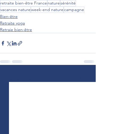
retraite bien-être France
nature
sérénité
vacances nature
week-end nature
campagne
Bien-être
Retraite yoga
Retraie bien-être
Voir tout
Posts récents